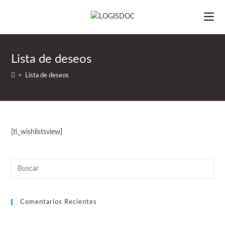
Saltar
al
contenido
Lista de deseos
>
Lista de deseos
[ti_wishlistsview]
Comentarios Recientes